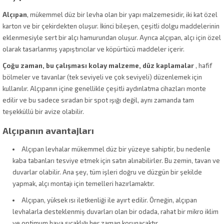
Alçıpan
, mükemmel düz bir levha olan bir yapı malzemesidir, iki kat özel
karton ve bir çekirdekten oluşur. İkinci bileşen, çeşitli dolgu maddelerinin
eklenmesiyle sert bir alçı hamurundan oluşur. Ayrıca alçıpan, alçı için özel
olarak tasarlanmış yapıştırıcılar ve köpürtücü maddeler içerir.
Çoğu zaman, bu çalışması kolay malzeme, düz kaplamalar
, hafif
bölmeler ve tavanlar (tek seviyeli ve çok seviyeli) düzenlemek için
kullanılır. Alçıpanın içine genellikle çeşitli aydınlatma cihazları monte
edilir ve bu sadece sıradan bir spot ışığı değil, aynı zamanda tam
teşekküllü bir avize olabilir.
Alçıpanın avantajları
Alçıpan levhalar mükemmel düz bir yüzeye sahiptir, bu nedenle
kaba tabanları tesviye etmek için satın alınabilirler. Bu zemin, tavan ve
duvarlar olabilir. Ana şey, tüm işleri doğru ve düzgün bir şekilde
yapmak, alçı montajı için temelleri hazırlamaktır.
Alçıpan, yüksek ısı iletkenliği ile ayırt edilir. Örneğin, alçıpan
levhalarla desteklenmiş duvarları olan bir odada, rahat bir mikro iklim
ve optimum hava sıcaklığı her zaman korunacaktır.