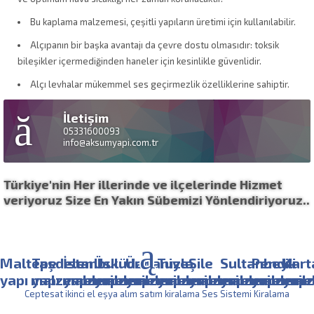
Bu kaplama malzemesi, çeşitli yapıların üretimi için kullanılabilir.
Alçıpanın bir başka avantajı da çevre dostu olmasıdır: toksik
bileşikler içermediğinden haneler için kesinlikle güvenlidir.
Alçı levhalar mükemmel ses geçirmezlik özelliklerine sahiptir.
İletişim
05331600093
info@aksumyapi.com.tr
Türkiye'nin Her illerinde ve ilçelerinde Hizmet
veriyoruz Size En Yakın Sübemizi Yönlendiriyoruz..
Maltepe
Taşdelen
İstanbul
Üsküdar
Ümraniye
Tuzla
Şile
Sultanbeyli
Pendik
Kart
yapı malzemeleri
yapı malzemeleri
yapı malzemeleri
yapı malzemeleri
yapı malzemeleri
yapı malzemeleri
yapı malzemeleri
yapı malzemel
yapı mal
yapı
Ceptesat ikinci el eşya alım satım kiralama
Ses Sistemi Kiralama