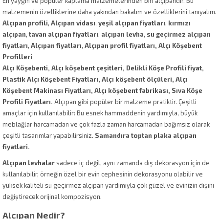
En yaygın ve popüler kaplama malzemelerinden biri alçıpandır. Bu
malzemenin özelliklerine daha yakından bakalım ve özelliklerini tanıyalım.
Alçıpan profili
,
Alçıpan vidası
,
yeşil alçıpan fiyatları
,
kırmızı
alçıpan
,
tavan alçıpan fiyatları
,
alçıpan levha
,
su geçirmez alçıpan
fiyatları
,
Alçıpan fiyatları
,
Alçıpan profil fiyatları, Alçı Köşebent
Profilleri
Alçı Köşebenti, Alçı köşebent çeşitleri, Delikli Köşe Profili fiyat,
Plastik Alçı Köşebent Fiyatları, Alçı köşebent ölçüleri, Alçı
Köşebent Makinası Fiyatları, Alçı köşebent fabrikası, Sıva Köşe
Profili Fiyatları.
Alçıpan gibi popüler bir malzeme pratiktir. Çeşitli
amaçlar için kullanılabilir: Bu esnek hammaddenin yardımıyla, büyük
meblağlar harcamadan ve çok fazla zaman harcamadan bağımsız olarak
çeşitli tasarımlar yapabilirsiniz.
Samandıra toptan plaka alçıpan
fiyatlari.
Alçıpan levhalar
sadece iç değil, aynı zamanda dış dekorasyon için de
kullanılabilir, örneğin özel bir evin cephesinin dekorasyonu olabilir ve
yüksek kaliteli su geçirmez alçıpan yardımıyla çok güzel ve evinizin dışını
değiştirecek orijinal kompozisyon.
Alçıpan Nedir?